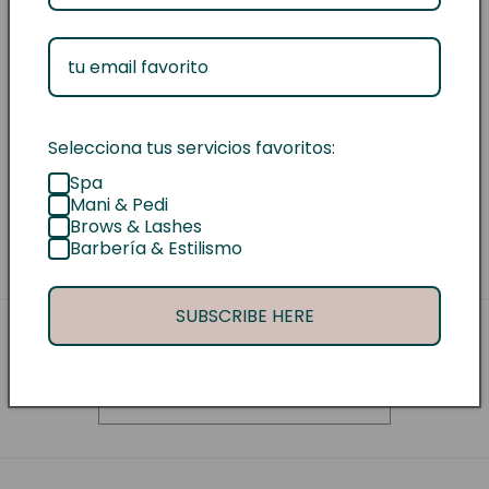
Pinzas
Pinzas
Add to cart
Plata
Plata
Selecciona tus servicios favoritos:
Share
Spa
Mani & Pedi
Brows & Lashes
Barbería & Estilismo
SUBSCRIBE HERE
Subscribe to our emails
Email
Payment