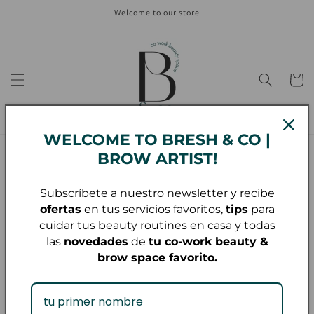
Skip to
Welcome to our store
content
Cart
WELCOME TO BRESH & CO |
BROW ARTIST!
Skip to
BRESH & CO
product
Pinzas Plata
information
Subscríbete a nuestro newsletter y recibe
ofertas
en tus servicios favoritos,
tips
para
Regular
$20.00 USD
cuidar tus beauty routines en casa y todas
price
las
novedades
de
tu co-work beauty &
Quantity
brow space favorito.
Decrease
Increase
quantity
quantity
for
for